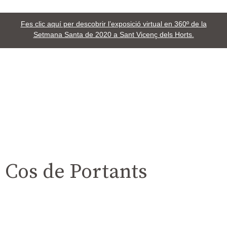
Fes clic aquí per descobrir l’exposició virtual en 360º de la
Setmana Santa de 2020 a Sant Vicenç dels Horts.
Cos de Portants