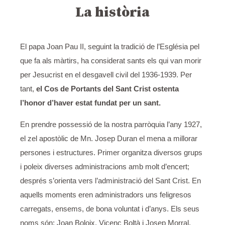
La història
El papa Joan Pau II, seguint la tradició de l’Església pel
que fa als màrtirs, ha considerat sants els qui van morir
per Jesucrist en el desgavell civil del 1936-1939. Per
tant,
el Cos de Portants del Sant Crist ostenta
l’honor d’haver estat fundat per un sant.
En prendre possessió de la nostra parròquia l’any 1927,
el zel apostòlic de Mn. Josep Duran el mena a millorar
persones i estructures. Primer organitza diversos grups
i poleix diverses administracions amb molt d’encert;
després s’orienta vers l’administració del Sant Crist. En
aquells moments eren administradors uns feligresos
carregats, ensems, de bona voluntat i d’anys. Els seus
noms són: Joan Boloix, Vicenç Boltà i Josep Morral.