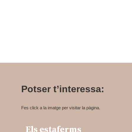
Potser t’interessa:
Fes click a la imatge per visitar la pàgina.
Els estaferms