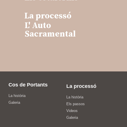
La processó
L' Auto
Sacramental
Cos de Portants
La processó
La història
La història
Galeria
Els passos
Videos
Galeria