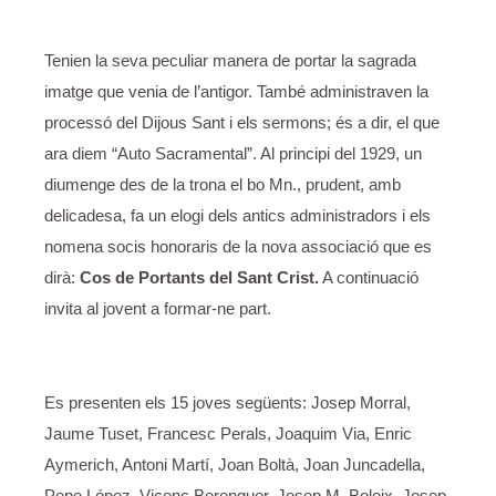
Tenien la seva peculiar manera de portar la sagrada
imatge que venia de l’antigor. També administraven la
processó del Dijous Sant i els sermons; és a dir, el que
ara diem “Auto Sacramental”. Al principi del 1929, un
diumenge des de la trona el bo Mn., prudent, amb
delicadesa, fa un elogi dels antics administradors i els
nomena socis honoraris de la nova associació que es
dirà:
Cos de Portants del Sant Crist.
A continuació
invita al jovent a formar-ne part.
Es presenten els 15 joves següents: Josep Morral,
Jaume Tuset, Francesc Perals, Joaquim Via, Enric
Aymerich, Antoni Martí, Joan Boltà, Joan Juncadella,
Pepe López, Vicenç Berenguer, Josep M. Boloix, Josep