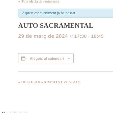
« Tots els Esdeveniments
Aquest esdeveniment ja ha passat.
AUTO SACRAMENTAL
29 de març de 2024
17:30
18:45
@
–
Afegeix al calendari
Navegació
«
DESFILADA ARMATS I VESTALS
d'Esdeveniment