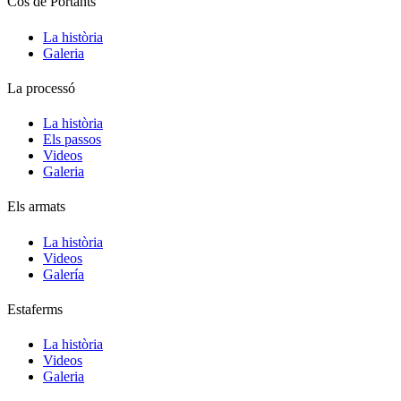
Cos de Portants
La història
Galeria
La processó
La història
Els passos
Videos
Galeria
Els armats
La història
Videos
Galería
Estaferms
La història
Videos
Galeria