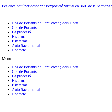
Vés
Fes clica aquí per descobrir l’exposició virtual en 360º de la Setmana
al
contingut
Cos de Portants de Sant Vicenç dels Horts
Cos de Portants
La processó
Els armats
Estaferms
Auto Sacramental
Contacte
Menu
Cos de Portants de Sant Vicenç dels Horts
Cos de Portants
La processó
Els armats
Estaferms
Auto Sacramental
Contacte