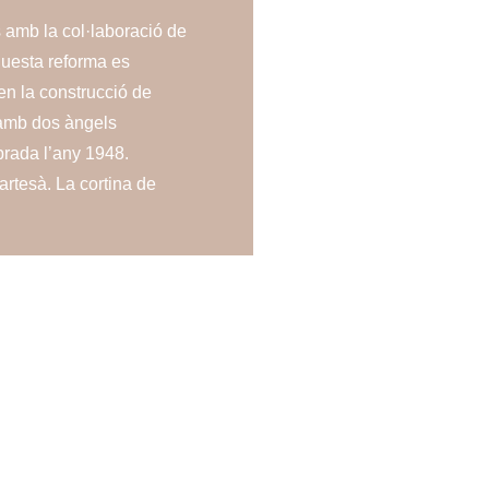
s amb la col·laboració de
questa reforma es
 en la construcció de
 amb dos àngels
prada l’any 1948.
 artesà. La cortina de