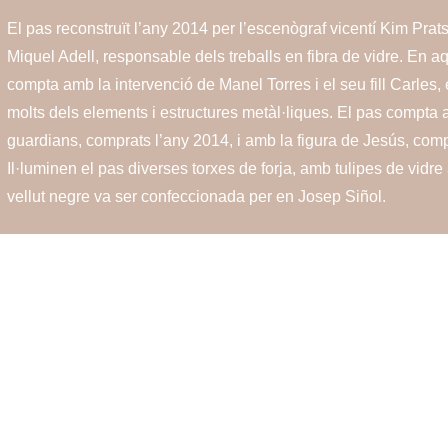
El pas reconstruït l’any 2014 per l’escenògraf vicentí Kim Prat
Miquel Adell, responsable dels treballs en fibra de vidre. En a
compta amb la intervenció de Manel Torres i el seu fill Carles,
molts dels elements i estructures metàl·liques. El pas compta
guardians, comprats l’any 2014, i amb la figura de Jesús, com
Il·luminen el pas diverses torxes de forja, amb tulipes de vidre
vellut negre va ser confeccionada per en Josep Siñol.