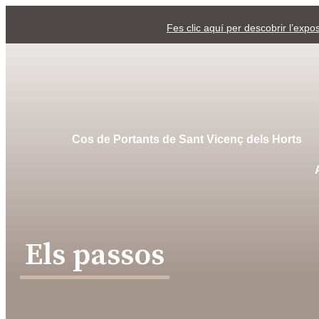
Fes clic aquí per descobrir l’exp
Cos de Portants de Sant Vicenç dels Horts
Els passos