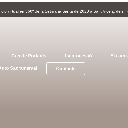
osició virtual en 360º de la Setmana Santa de 2020 a Sant Vicenç dels H
Cos de Portants
La processó
Els arm
Auto Sacramental
Contacte