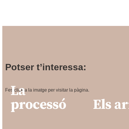
Potser t’interessa:
La
Fes click a la imatge per visitar la pàgina.
processó
Els a