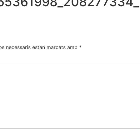
65361998_208277334_
ps necessaris estan marcats amb
*