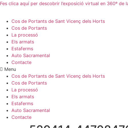
Vés
Fes clica aquí per descobrir l’exposició virtual en 360º d
al
contingut
Cos de Portants de Sant Vicenç dels Horts
Cos de Portants
La processó
Els armats
Estaferms
Auto Sacramental
Contacte
Menu
Cos de Portants de Sant Vicenç dels Horts
Cos de Portants
La processó
Els armats
Estaferms
Auto Sacramental
Contacte