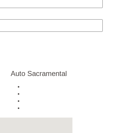
Auto Sacramental
La història
Música
Videos
Galeria