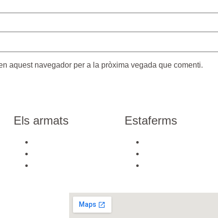
b en aquest navegador per a la pròxima vegada que comenti.
Els armats
Estaferms
La història
La història
Videos
Videos
Galería
Galeria