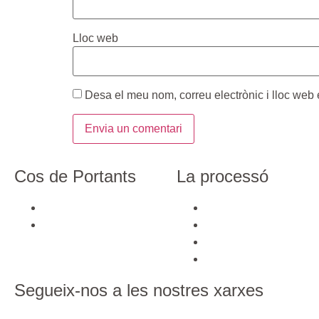
Lloc web
Desa el meu nom, correu electrònic i lloc we
Cos de Portants
La processó
La història
La història
Galeria
Els passos
Videos
Galeria
Segueix-nos a les nostres xarxes