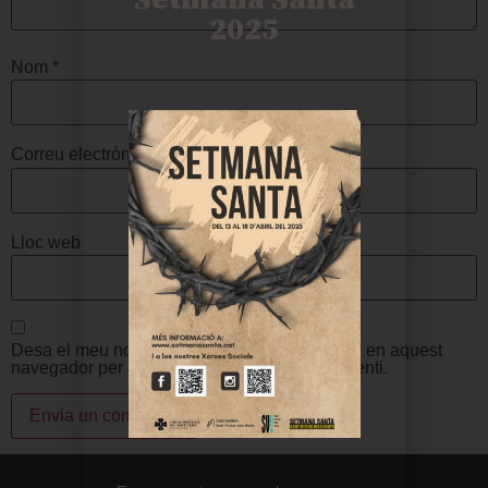
2025
Nom
*
Correu electrònic
*
Lloc web
Desa el meu nom, correu electrònic i lloc web en aquest
navegador per a la pròxima vegada que comenti.