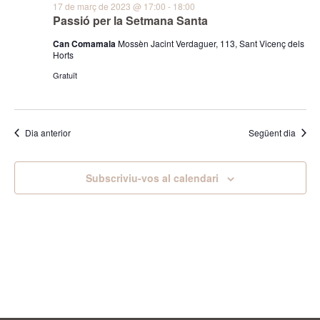
i
17 de març de 2023 @ 17:00
-
18:00
Es
Passió per la Setmana Santa
cerca
Can Comamala
Mossèn Jacint Verdaguer, 113, Sant Vicenç dels
d'Esd
Horts
Gratuït
Dia anterior
Següent dia
Subscriviu-vos al calendari