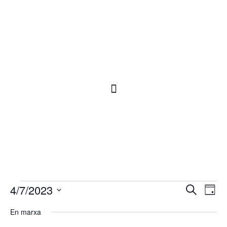
Naveg
Na
4/7/2023
Cerca
Dia
Selecciona
de
visual
una
En marxa
data.
vi