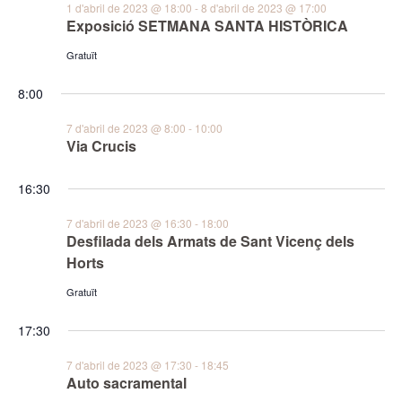
i
1 d'abril de 2023 @ 18:00
-
8 d'abril de 2023 @ 17:00
Es
Exposició SETMANA SANTA HISTÒRICA
cerca
Gratuït
d'Esd
8:00
7 d'abril de 2023 @ 8:00
-
10:00
Via Crucis
16:30
7 d'abril de 2023 @ 16:30
-
18:00
Desfilada dels Armats de Sant Vicenç dels
Horts
Gratuït
17:30
7 d'abril de 2023 @ 17:30
-
18:45
Auto sacramental