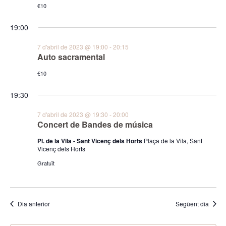
€10
19:00
7 d'abril de 2023 @ 19:00
-
20:15
Auto sacramental
€10
19:30
7 d'abril de 2023 @ 19:30
-
20:00
Concert de Bandes de música
Pl. de la Vila - Sant Vicenç dels Horts
Plaça de la Vila, Sant
Vicenç dels Horts
Gratuït
Dia anterior
Següent dia