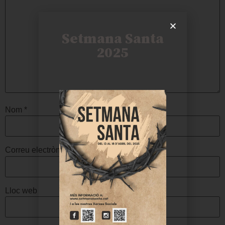
Setmana Santa
2025
Nom
*
Correu electrònic
*
Lloc web